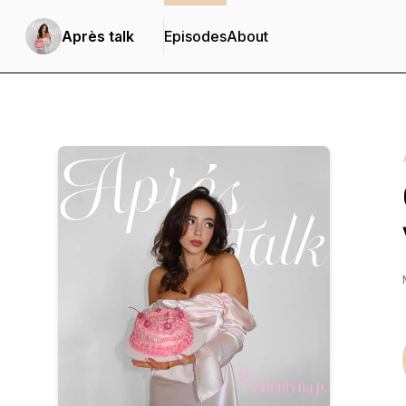
Après talk
Episodes
About