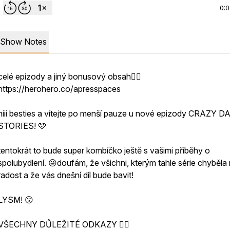
0:
Show Notes
celé epizody a jiný bonusový obsah👇🏻
https://herohero.co/apresspaces
hiii besties a vítejte po menší pauze u nové epizody CRAZY 
STORIES! 🩷
tentokrát to bude super kombíčko ještě s vašimi příběhy o
spolubydlení. 😜doufám, že všichni, kterým tahle série chyběla
radost a že vás dnešní díl bude bavit!
LYSM! 😗
VŠECHNY DŮLEŽITÉ ODKAZY 👇🏻