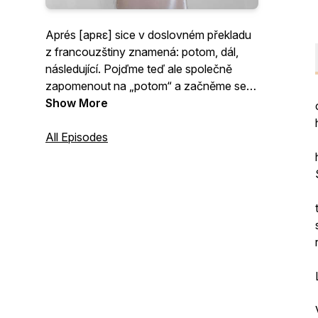
Aprés [apʀε] sice v doslovném překladu
z francouzštiny znamená: potom, dál,
následující. Pojďme teď ale společně
zapomenout na „potom“ a začněme se
soustředit na „právě teď“.
Show More
Aprés talk - váš oblíbený Hot Girl Walk
All Episodes
podcast. Konverzace na téma sebe
rozvoje, girl talks, zdraví, ale i příběhů z
mého osobního života.
Mé jméno je Valentýna Procházková a
možná mě znáte pod přezdívkou Aprés
chic, pod kterou působím na sociálních
sítích.
Aprés talk je další mé další „potom“, které