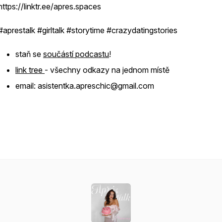
https://linktr.ee/apres.spaces
#aprestalk #girltalk #storytime #crazydatingstories
staň se
součástí podcastu
!
link tree
- všechny odkazy na jednom místě
email: asistentka.apreschic@gmail.com