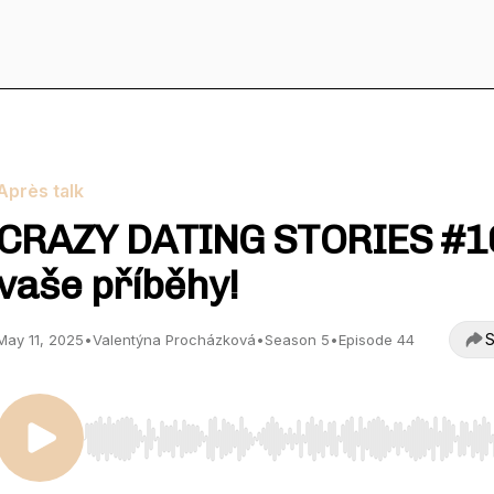
Après talk
CRAZY DATING STORIES #10
vaše příběhy!
S
May 11, 2025
•
Valentýna Procházková
•
Season 5
•
Episode 44
Use Left/Right to seek, Home/End to jump to start o