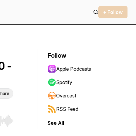
+ Follow
Follow
 -
Apple Podcasts
Spotify
hare
Overcast
RSS Feed
See All
r end. Hold shift to jump forward or backward.