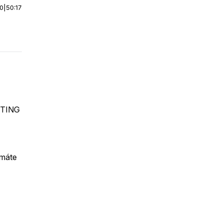
00
|
50:17
DATING
 máte