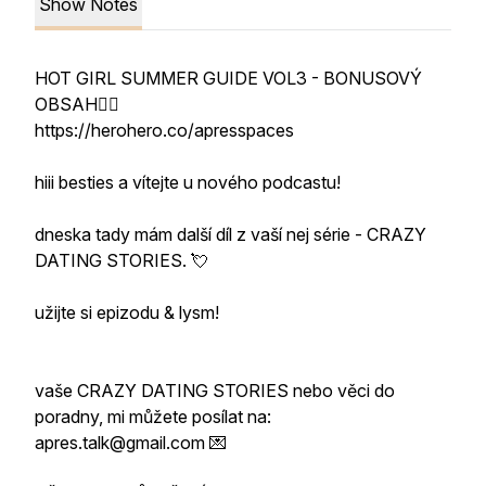
Show Notes
HOT GIRL SUMMER GUIDE VOL3 - BONUSOVÝ
OBSAH👇🏻
https://herohero.co/apresspaces
hiii besties a vítejte u nového podcastu!
dneska tady mám další díl z vaší nej série - CRAZY
DATING STORIES. 💘
užijte si epizodu & lysm!
vaše CRAZY DATING STORIES nebo věci do
poradny, mi můžete posílat na:
apres.talk@gmail.com 💌