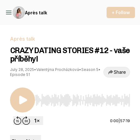
+ Follow
Après talk
Après talk
CRAZY DATING STORIES #12 - vaše
příběhy!
July 28, 2025
•
Valentýna Procházková
•
Season 5
•
Share
Episode 51
Use Left/Right to seek, Home/End to jump to st
0:00
|
57:19