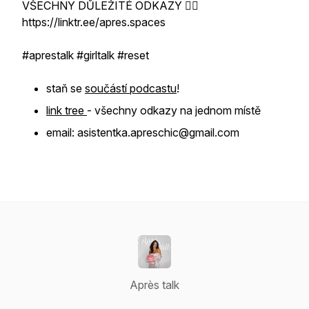
VŠECHNY DŮLEŽITÉ ODKAZY 👇🏻
https://linktr.ee/apres.spaces
#aprestalk #girltalk #reset
staň se
součástí podcastu
!
link tree
- všechny odkazy na jednom místě
email: asistentka.apreschic@gmail.com
Après talk