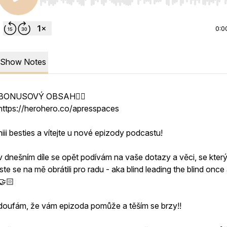
Use Left/Right to seek, Home/End to jump to start o
0:0
Show Notes
BONUSOVÝ OBSAH👇🏻
https://herohero.co/apresspaces
hiii besties a vítejte u nové epizody podcastu!
v dnešním díle se opět podívám na vaše dotazy a věci, se kter
jste se na mě obrátili pro radu - aka blind leading the blind once
🤝🏻
doufám, že vám epizoda pomůže a těším se brzy!!