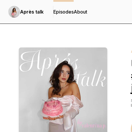
Après talk
Episodes
About