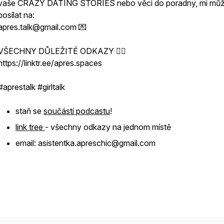
vaše CRAZY DATING STORIES nebo věci do poradny, mi můž
posílat na:
apres.talk@gmail.com 💌
VŠECHNY DŮLEŽITÉ ODKAZY 👇🏻
https://linktr.ee/apres.spaces
#aprestalk #girltalk
staň se
součástí podcastu
!
link tree
- všechny odkazy na jednom místě
email: asistentka.apreschic@gmail.com