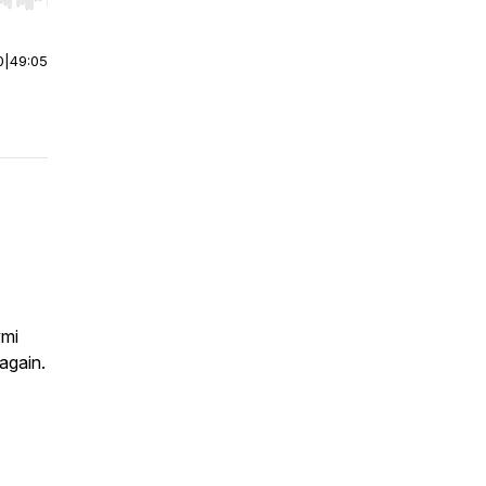
r end. Hold shift to jump forward or backward.
0
|
49:05
ými
 again.