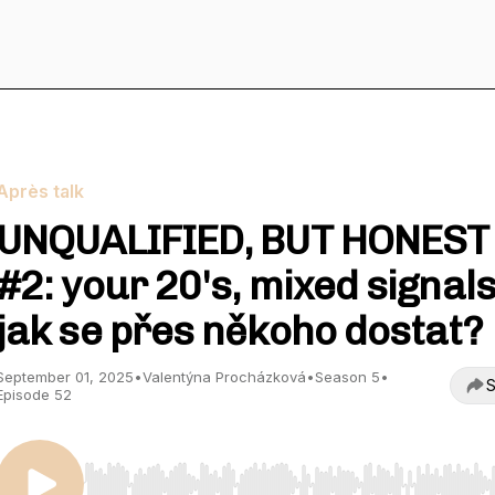
Après talk
UNQUALIFIED, BUT HONEST
#2: your 20's, mixed signals
jak se přes někoho dostat?
September 01, 2025
•
Valentýna Procházková
•
Season 5
•
S
Episode 52