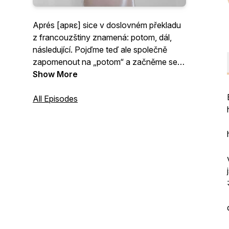
Aprés [apʀε] sice v doslovném překladu
z francouzštiny znamená: potom, dál,
následující. Pojďme teď ale společně
zapomenout na „potom“ a začněme se
soustředit na „právě teď“.
Show More
Aprés talk - váš oblíbený Hot Girl Walk
All Episodes
podcast. Konverzace na téma sebe
rozvoje, girl talks, zdraví, ale i příběhů z
mého osobního života.
Mé jméno je Valentýna Procházková a
možná mě znáte pod přezdívkou Aprés
chic, pod kterou působím na sociálních
sítích.
Aprés talk je další mé další „potom“, které