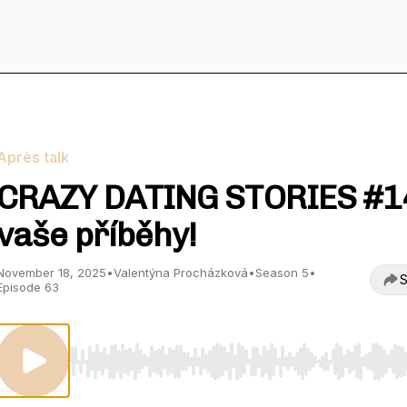
Après talk
CRAZY DATING STORIES #14
vaše příběhy!
November 18, 2025
•
Valentýna Procházková
•
Season 5
•
S
Episode 63
Use Left/Right to seek, Home/End to jump to start o