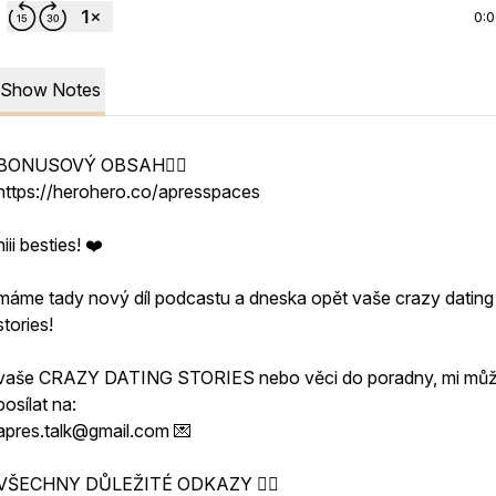
0:
Show Notes
BONUSOVÝ OBSAH👇🏻
https://herohero.co/apresspaces
hiii besties! ❤️
máme tady nový díl podcastu a dneska opět vaše crazy dating
stories!
vaše CRAZY DATING STORIES nebo věci do poradny, mi můž
posílat na:
apres.talk@gmail.com 💌
VŠECHNY DŮLEŽITÉ ODKAZY 👇🏻