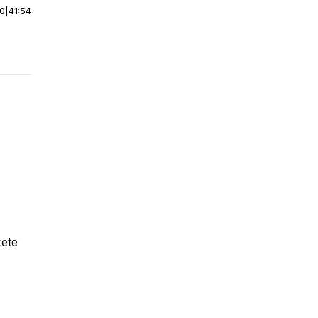
00
|
41:54
ete