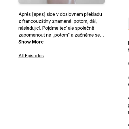
Aprés [apʀε] sice v doslovném překladu
z francouzštiny znamená: potom, dál,
následující. Pojďme teď ale společně
zapomenout na „potom“ a začněme se
soustředit na „právě teď“.
Show More
Aprés talk - váš oblíbený Hot Girl Walk
All Episodes
podcast. Konverzace na téma sebe
rozvoje, girl talks, zdraví, ale i příběhů z
mého osobního života.
Mé jméno je Valentýna Procházková a
možná mě znáte pod přezdívkou Aprés
chic, pod kterou působím na sociálních
sítích.
Aprés talk je další mé další „potom“, které