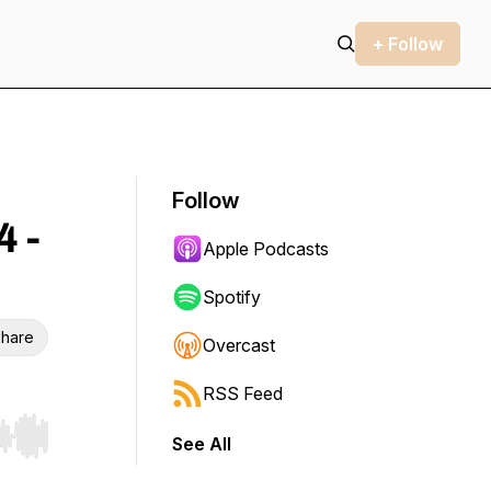
+ Follow
Follow
 -
Apple Podcasts
Spotify
hare
Overcast
RSS Feed
See All
r end. Hold shift to jump forward or backward.