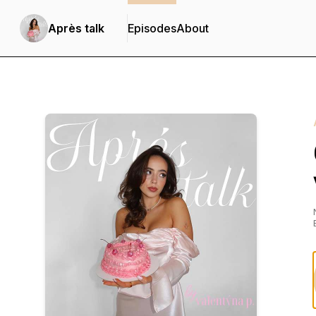
Après talk
Episodes
About