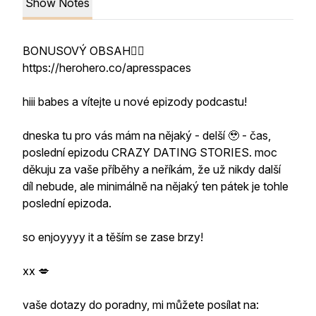
Show Notes
BONUSOVÝ OBSAH👇🏻
https://herohero.co/apresspaces
hiii babes a vítejte u nové epizody podcastu!
dneska tu pro vás mám na nějaký - delší 🥹 - čas,
poslední epizodu CRAZY DATING STORIES. moc
děkuju za vaše příběhy a neříkám, že už nikdy další
díl nebude, ale minimálně na nějaký ten pátek je tohle
poslední epizoda.
so enjoyyyy it a těším se zase brzy!
xx 💋
vaše dotazy do poradny, mi můžete posílat na: