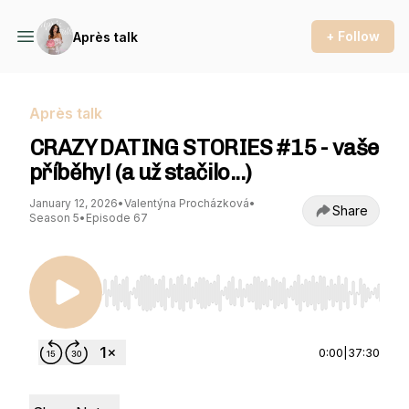
+ Follow
Après talk
Après talk
CRAZY DATING STORIES #15 - vaše
příběhy! (a už stačilo...)
January 12, 2026
•
Valentýna Procházková
•
Share
Season 5
•
Episode 67
Use Left/Right to seek, Home/End to jump to st
0:00
|
37:30