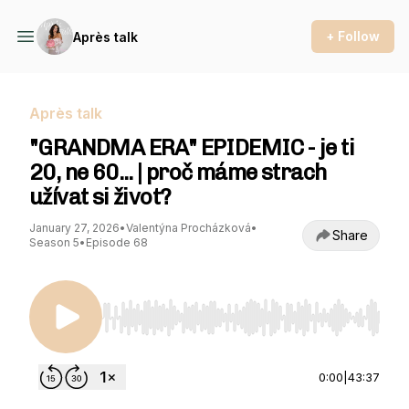
+ Follow
Après talk
Après talk
"GRANDMA ERA" EPIDEMIC - je ti
20, ne 60... | proč máme strach
užívat si život?
January 27, 2026
•
Valentýna Procházková
•
Share
Season 5
•
Episode 68
Use Left/Right to seek, Home/End to jump to st
0:00
|
43:37