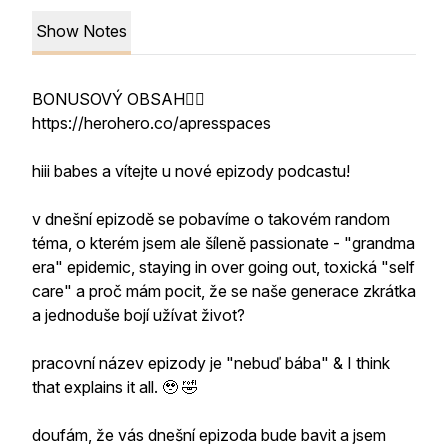
Show Notes
BONUSOVÝ OBSAH👇🏻
https://herohero.co/apresspaces
hiii babes a vítejte u nové epizody podcastu!
v dnešní epizodě se pobavíme o takovém random
téma, o kterém jsem ale šíleně passionate - "grandma
era" epidemic, staying in over going out, toxická "self
care" a proč mám pocit, že se naše generace zkrátka
a jednoduše bojí užívat život?
pracovní název epizody je "nebuď bába" & I think
that explains it all. 🥹 🤣
doufám, že vás dnešní epizoda bude bavit a jsem